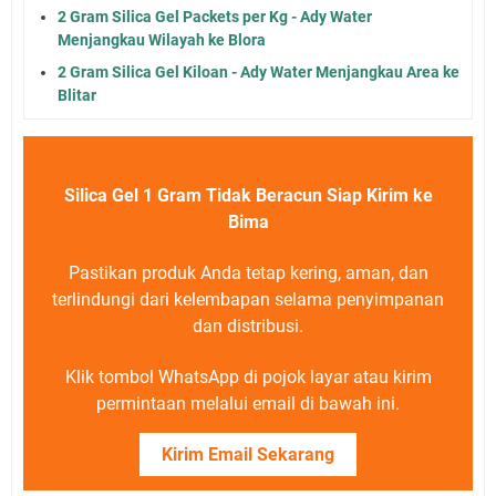
2 Gram Silica Gel Packets per Kg - Ady Water
Menjangkau Wilayah ke Blora
2 Gram Silica Gel Kiloan - Ady Water Menjangkau Area ke
Blitar
Silica Gel 1 Gram Tidak Beracun Siap Kirim ke
Bima
Pastikan produk Anda tetap kering, aman, dan
terlindungi dari kelembapan selama penyimpanan
dan distribusi.
Klik tombol WhatsApp di pojok layar atau kirim
permintaan melalui email di bawah ini.
Kirim Email Sekarang