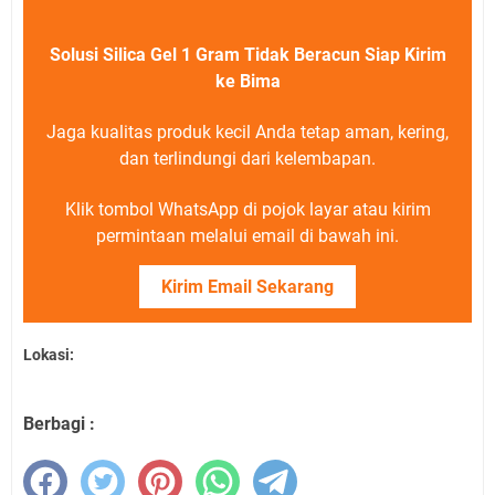
Solusi Silica Gel 1 Gram Tidak Beracun Siap Kirim
ke Bima
Jaga kualitas produk kecil Anda tetap aman, kering,
dan terlindungi dari kelembapan.
Klik tombol WhatsApp di pojok layar atau kirim
permintaan melalui email di bawah ini.
Kirim Email Sekarang
Lokasi:
Berbagi :